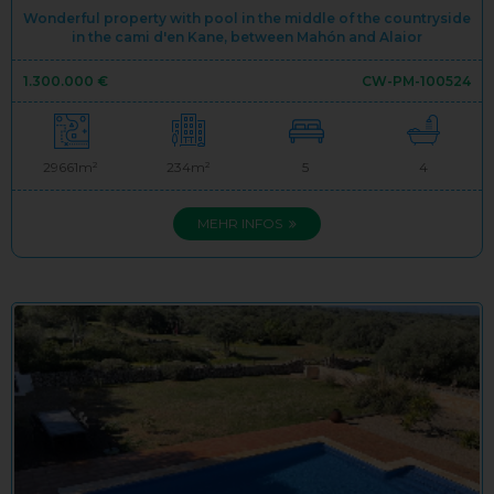
Wonderful property with pool in the middle of the countryside
in the cami d'en Kane, between Mahón and Alaior
1.300.000 €
CW-PM-100524
29661m²
234m²
5
4
MEHR INFOS