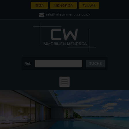
IBIZA
MENORCA
TULUM
Ref: