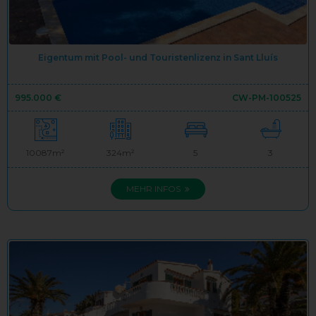
Eigentum mit Pool- und Touristenlizenz in Sant Lluís
995.000 €
CW-PM-100525
10087m²
324m²
5
3
MEHR INFOS