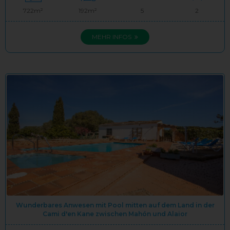
722m²
192m²
5
2
MEHR INFOS
Wunderbares Anwesen mit Pool mitten auf dem Land in der
Cami d'en Kane zwischen Mahón und Alaior