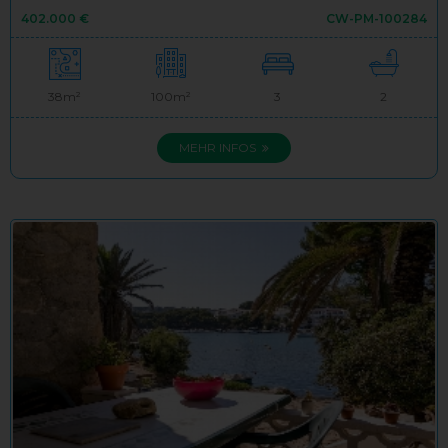
402.000 €
CW-PM-100284
38m²
100m²
3
2
MEHR INFOS