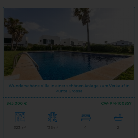
Wunderschöne Villa in einer schönen Anlage zum Verkauf in
Punta Grossa
345.000 €
CW-PM-100357
323m²
136m²
4
2