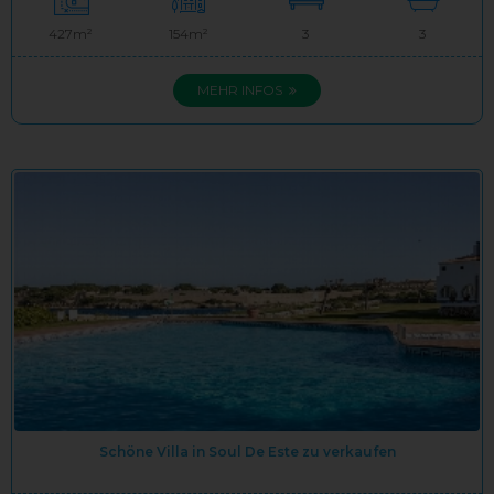
427m²
154m²
3
3
MEHR INFOS
Schöne Villa in Soul De Este zu verkaufen