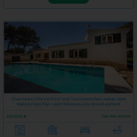
Charmante Villa mit Pool und Touristenschein neben dem
Wald im Son Parc und 5 Minuten vom Strand entfernt
425.000 €
CW-PM-100519