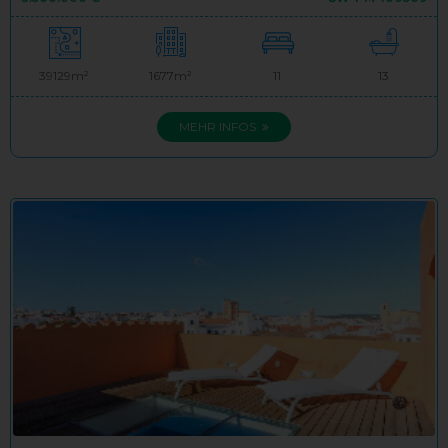
39129m²
1677m²
11
13
MEHR INFOS