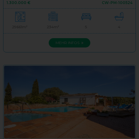
1.300.000 €
CW-PM-100524
29661m²
234m²
5
4
MEHR INFOS