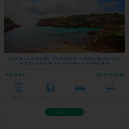
Excellent opportunity in Cala Canutells - Large family house
with pool, garden and sea views on the first line
995.000 €
CW-PM-100515
930m²
234m²
4
3
MEHR INFOS