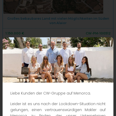
Großes bebaubares Land mit vielen Möglichkeiten im Süden
von Alaior
1.150.000 €
CW-PM-100512
2026m²
740m²
MEHR INFOS
Liebe Kunden der CW-Gruppe auf Menorca.
Leider ist es uns nach der Lockdown-Situation nicht
gelungen, einen vertrauenswürdigen Makler auf
Menorca zu finden, der unser Unternehmen