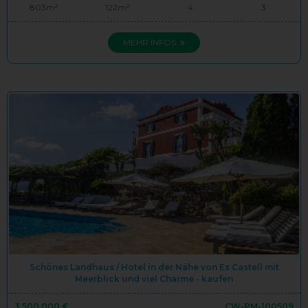
803m²
122m²
4
3
MEHR INFOS
Schönes Landhaus / Hotel in der Nähe von Es Castell mit
Meerblick und viel Charme - kaufen
3.500.000 €
CW-PM-100509