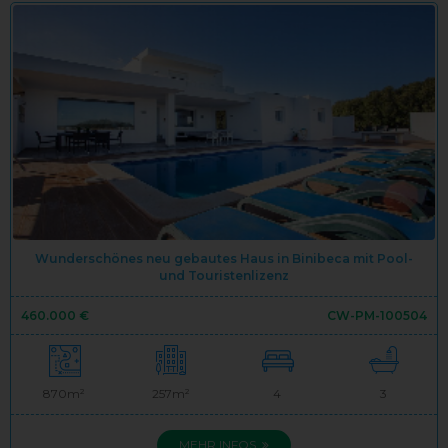
Wunderschönes neu gebautes Haus in Binibeca mit Pool-
und Touristenlizenz
460.000 €
CW-PM-100504
870m²
257m²
4
3
MEHR INFOS