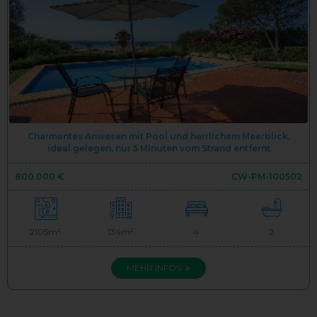
Charmantes Anwesen mit Pool und herrlichem Meerblick,
ideal gelegen, nur 5 Minuten vom Strand entfernt
800.000 €
CW-PM-100502
2105m²
134m²
4
2
MEHR INFOS