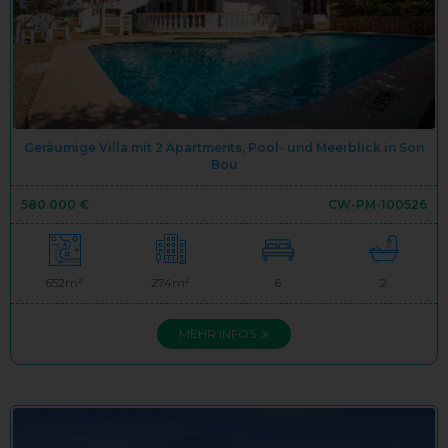
Geräumige Villa mit 2 Apartments, Pool- und Meerblick in Son
Bou
580.000 €
CW-PM-100526
652m²
274m²
6
2
MEHR INFOS