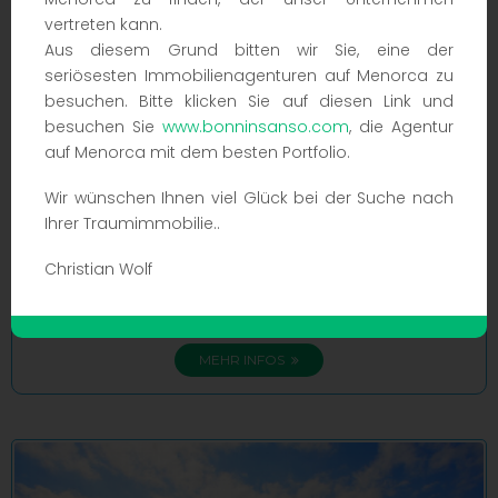
vertreten kann.
Aus diesem Grund bitten wir Sie, eine der
seriösesten Immobilienagenturen auf Menorca zu
besuchen. Bitte klicken Sie auf diesen Link und
besuchen Sie
www.bonninsanso.com
, die Agentur
auf Menorca mit dem besten Portfolio.
Ausgezeichnete Gelegenheit in Cala Canutells - Großes
Familienhaus mit Pool-, Garten- und Meerblick in erster Linie
Wir wünschen Ihnen viel Glück bei der Suche nach
995.000 €
CW-PM-100515
Ihrer Traumimmobilie..
Christian Wolf
930m²
234m²
4
3
MEHR INFOS