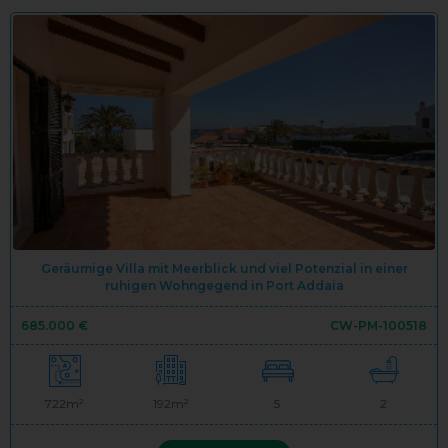
Geräumige Villa mit Meerblick und viel Potenzial in einer
ruhigen Wohngegend in Port Addaia
685.000 €
CW-PM-100518
722m²
192m²
5
2