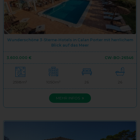
Wunderschöne 3-Sterne-Hotels in Calan Porter mit herrlichem
Blick auf das Meer
3.600.000 €
CW-BO-26546
2598m²
1050m²
26
26
MEHR INFOS