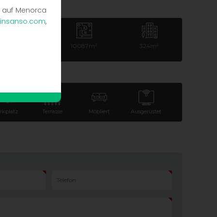
n auf Menorca
insanso.com
,
3
10087m²
324m²
rkplatz
Terrasse
Möbliert
Ausgerüstet