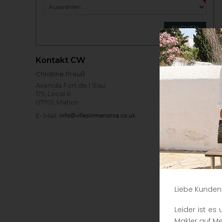
Kontakt CW
Christine Preuß
Avenida Fort de l 'Eau,
175, Local 6
07701, Mahon
E- Mail:
Liebe Kunden
Leider ist e
Makler auf Me