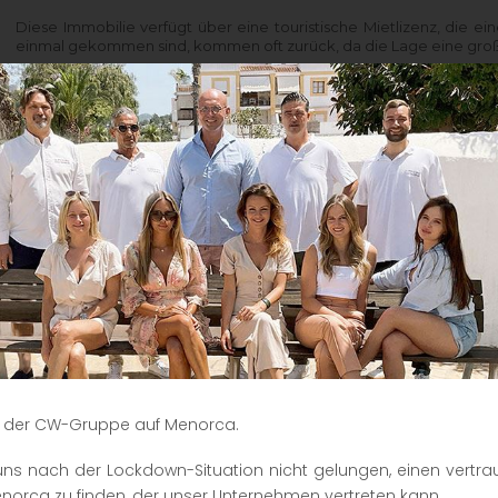
Diese Immobilie verfügt über eine touristische Mietlizenz, die ei
einmal gekommen sind, kommen oft zurück, da die Lage eine gro
Das große 10.800 Quadratmeter große Grundstück mit Busch-, Kie
gibt 2 neue Gebäude.
Der Vorteil eines Neubaus besteht darin, dass er weniger Wartung 
Das Haupthaus wurde mit sehr hochwertigen Materialien in einem 
geräumige Küche ist ein wahres Wunder mit all den High-End-Gerä
Familie und Freunden zu verbringen.
Es besteht auch aus einer Eingangshalle, einer voll verglasten Ter
einer Küche, einem Esszimmer und einem Wohnzimmer (alle mit Fe
einem Badezimmer, und eine Treppe führt zum Hauptschlafzi
Zugang zu einer geräumigen Terrasse mit Blick auf die Landschaft.
Das kleine Haus bietet mehrere Terrassen, ein offenes Wohn
Badezimmer. Die 2 Häuser sind komplett getrennt, um mehr Privat
Diese Unterkunft befindet sich nur 10 Autominuten von den Strän
Lluis und 15 Autominuten von Mahón, seinem Hafen und seinen 
 der CW-Gruppe auf Menorca.
Gelegenheit, diese Unterkunft zu besuchen!
s uns nach der Lockdown-Situation nicht gelungen, einen vertr
norca zu finden, der unser Unternehmen vertreten kann.