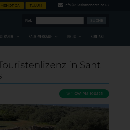
MENORCA
TULUM
Ref:
STRÄNDE
KAUF-VERKAUF
INFOS
KONTAKT
ouristenlizenz in Sant
s
REF:
CW-PM-100525