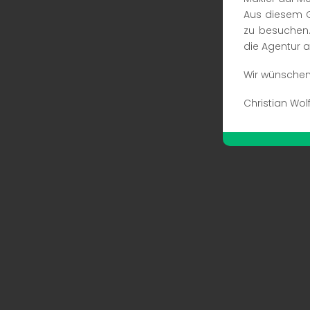
Aus diesem G
zu besuchen.
die Agentur a
Wir wünschen 
Christian Wol