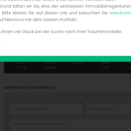
rund bitten wir Sie, eine der seriösesten Immobilienagenture
ALLGEMEINE INFORMATIONEN
 Bitte klicken Sie auf diesen Link und besuchen Sie
www.bonn
uf Menorca mit dem besten Portfolio.
Sant Lluis, Sant
Haus
5
Ihnen viel Glück bei der Suche nach Ihrer Traumimmobilie..
Lluís
f
SERVICES
Garten
Kunde
Kollege
Pool
Pa
INFORMATIONSANFRAGE