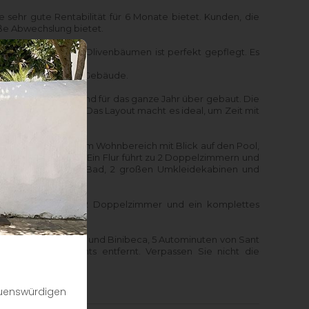
ne sehr gute Rentabilität für 6 Monate bietet. Kunden, die
ße Abwechslung bietet.
fern- und wilden Olivenbäumen ist perfekt gepflegt. Es
erfordert als ältere Gebäude.
zeitgemäßen Stil und für das ganze Jahr über gebaut. Die
ten und Stauraum. Das Layout macht es ideal, um Zeit mit
rasse mit Kamin, einem Wohnbereich mit Blick auf den Pool,
nstern zum Pool). Ein Flur führt zu 2 Doppelzimmern und
mmer mit eigenem Bad, 2 großen Umkleidekabinen und
zimmer mit Küche, 2 Doppelzimmer und ein komplettes
sphäre zu bieten.
den von Punta Prima und Binibeca, 5 Autominuten von Sant
vielen Restaurants entfernt. Verpassen Sie nicht die
auenswürdigen