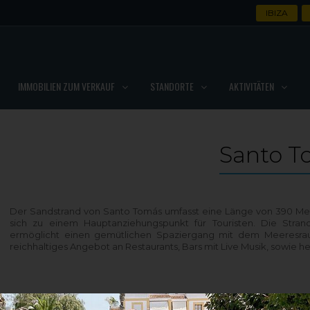
IBIZA
IMMOBILIEN ZUM VERKAUF
STANDORTE
AKTIVITÄTEN
Santo T
Der Sandstrand von Santo Tomás umfasst eine Länge von 390 Metern
sich zu einem Hauptanziehungspunkt für Touristen. Die Stran
ermöglicht einen gemütlichen Spaziergang mit dem Meeresraus
reichhaltiges Angebot an Restaurants, Bars mit Live Musik, sowi