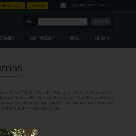
MENORCA
TULUM
Ref:
STRÄNDE
KAUF-VERKAUF
INFOS
KONTAKT
omas
. Er ist Teil des Bezirks Es Migjorn Gran und entwickelt
dpromenade, die sich entlang des Strandes erstreckt,
chen im Hintergrund. Dieser Teil Menorcas bietet ein
e herkömmlichen Andenkenläden.