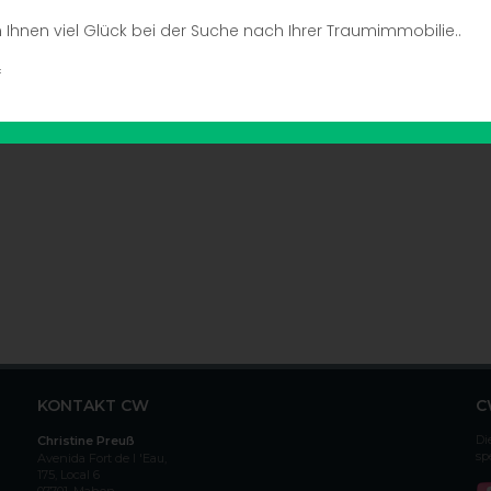
Ihnen viel Glück bei der Suche nach Ihrer Traumimmobilie..
f
KONTAKT CW
C
Di
Christine Preuß
sp
Avenida Fort de l 'Eau,
175, Local 6
07701, Mahon