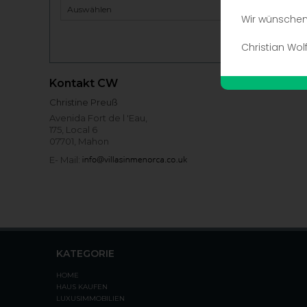
Wir wünschen 
Christian Wol
Kontakt CW
Christine Preuß
Avenida Fort de l 'Eau,
175, Local 6
07701, Mahon
E- Mail:
KATEGORIE
HOME
HAUS KAUFEN
LUXUSIMMOBILIEN