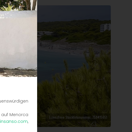
auenswürdigen
n auf Menorca
Lizenzfreie Stockfotonummer: 759415651
insanso.com
,