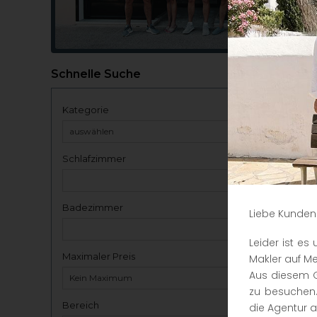
Schnelle Suche
Kategorie
Schlafzimmer
Badezimmer
Liebe Kunden
Leider ist e
Maximaler Preis
Makler auf Me
Aus diesem G
zu besuchen.
Bereich
die Agentur a