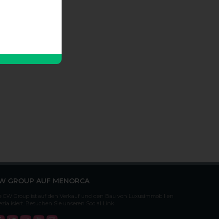
W GROUP AUF MENORCA
e CW Group ist auf den Verkauf und den Bau von Luxusimmobilien
ezialisiert. Besuchen Sie unseren Social Link.