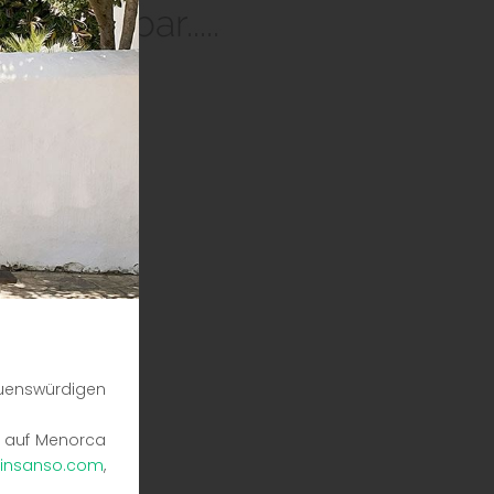
auenswürdigen
n auf Menorca
insanso.com
,