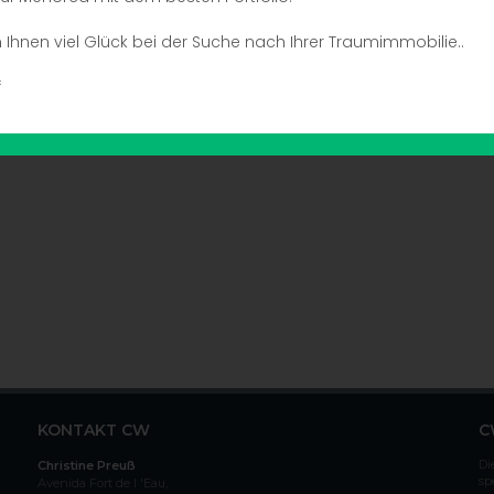
Ihnen viel Glück bei der Suche nach Ihrer Traumimmobilie..
f
KONTAKT CW
C
Di
Christine Preuß
sp
Avenida Fort de l 'Eau,