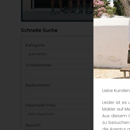
Schnelle Suche
Kategorie
Schlafzimmer
Badezimmer
Liebe Kunden
Leider ist e
Maximaler Preis
Makler auf Me
Aus diesem G
zu besuchen.
Bereich
die Agentur a