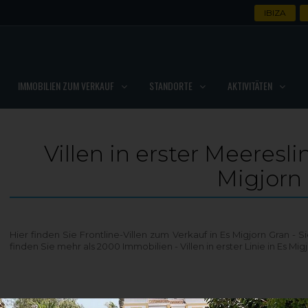
IBIZA
IMMOBILIEN ZUM VERKAUF
STANDORTE
AKTIVITÄTEN
Villen in erster Meeresl
Migjorn
Hier finden Sie Frontline-Villen zum Verkauf in Es Migjorn Gran -
finden Sie mehr als 2000 Immobilien - Villen in erster Linie in Es Mig