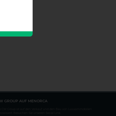
W GROUP AUF MENORCA
e CW Group ist auf den Verkauf und den Bau von Luxusimmobilien
ezialisiert. Besuchen Sie unseren Social Link.