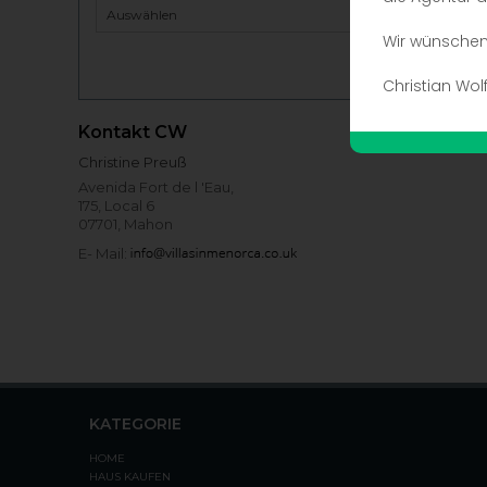
Wir wünschen 
Christian Wol
Kontakt CW
Christine Preuß
Avenida Fort de l 'Eau,
175, Local 6
07701, Mahon
E- Mail:
KATEGORIE
HOME
HAUS KAUFEN