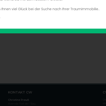
Ihnen viel Glück bei der Suche nach Ihrer Traumimmobilie..
Anzeige #
f
KONTAKT CW
C
Di
Christine Preuß
sp
Avenida Fort de l 'Eau,