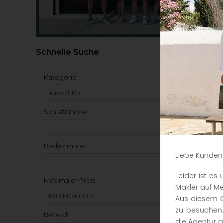
Schnelle Suche
Kategorie
Schlafzimmer
Badezimmer
Liebe Kunden
Leider ist e
Maximaler Preis
Makler auf Me
Aus diesem G
zu besuchen.
Bereich
die Agentur a