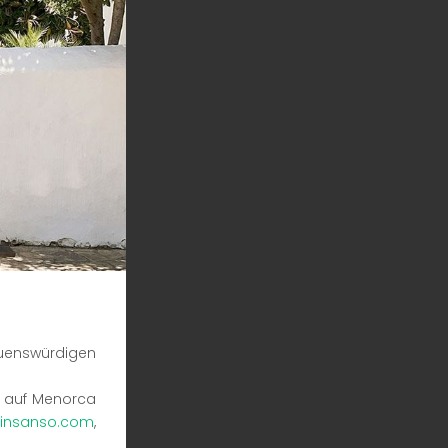
auenswürdigen
n auf Menorca
insanso.com
,