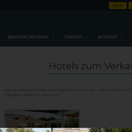
IBIZA
IMMOBILIEN ZUM VERKAUF
STANDORTE
AKTIVITÄTEN
Hotels zum Verkau
Hier finden Sie Hotels zum Verkauf in Sant Lluís - Sie möchten ei
Objekte - Hotels in Sant Lluís.