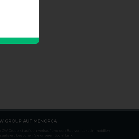
W GROUP AUF MENORCA
e CW Group ist auf den Verkauf und den Bau von Luxusimmobilien
ezialisiert. Besuchen Sie unseren Social Link.