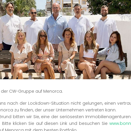
Charmantes Hotel mit 8 Zimmern
auf Menorca im Verkauf
AUF ANFRAGE
CW-BO-25945
2588m²
1426m²
10
16
MEHR INFOS
 der CW-Gruppe auf Menorca.
s uns nach der Lockdown-Situation nicht gelungen, einen vertr
norca zu finden, der unser Unternehmen vertreten kann.
rund bitten wir Sie, eine der seriösesten Immobilienagenture
 Bitte klicken Sie auf diesen Link und besuchen Sie
www.bonn
uf Menorca mit dem besten Portfolio.