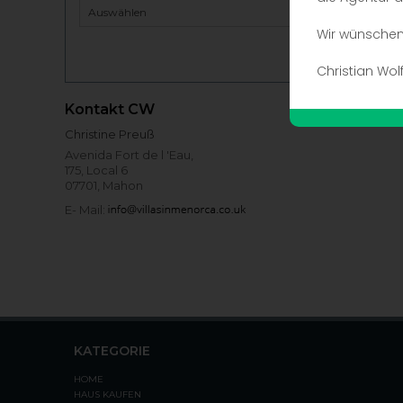
Wir wünschen 
Christian Wol
Kontakt CW
Christine Preuß
Avenida Fort de l 'Eau,
175, Local 6
07701, Mahon
E- Mail:
KATEGORIE
HOME
HAUS KAUFEN