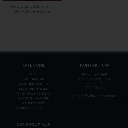
Hefeteigplatten, die mit
Gemüse belegt sind
KATEGORIE
KONTAKT CW
HOME
Christine Preuß
Avenida Fort de l 'Eau,
HAUS KAUFEN
175, Local 6
LUXUSIMMOBILIEN
07701, Mahon
MODERNE HÄUSER
FERIENHAUS MENORCA
E- Mail:
FINCAS ZUM KAUFEN
GRUNDSTÜCKE
HOTELS ZUM KAUFEN
CW GROUP AUF