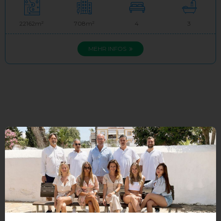
22162m²
708m²
4
3
MEHR INFOS
Anzeige #