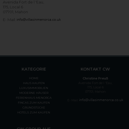
Avenida Fort de l 'Eau,
175, Local 6
07701, Mahon
E- Mail:
KATEGORIE
KONTAKT CW
HOME
Christine Preuß
Avenida Fort de l 'Eau,
HAUS KAUFEN
175, Local 6
LUXUSIMMOBILIEN
07701, Mahon
MODERNE HÄUSER
FERIENHAUS MENORCA
E- Mail:
FINCAS ZUM KAUFEN
GRUNDSTÜCKE
HOTELS ZUM KAUFEN
CW GROUP AUF