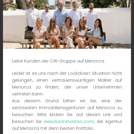
Explore Mercadal
Der Bezirk Es Mercadal, dessen Herz die gleichnamige Stadt ist,
umfasst 134 Quadratkilometer und grenzt im Osten an Alaior, im
Süden an Es Migjorn Gran und im Westen an Ferreries. Aufgrund
Liebe Kunden der CW-Gruppe auf Menorca.
seiner Position als Weggabelung ist er zu einem Muss geworden
und bietet eine vielfältige und anspruchsvolle Auswahl an
erstklassigen Lebensmitteln. Am Rande der Stadt, nach einer
Leider ist es uns nach der Lockdown-Situation nicht
kurzen Fahrt, erreicht der Monte Toro, der höchste Punkt
gelungen, einen vertrauenswürdigen Makler auf
Menorcas, einen Hügel, der einen atemberaubenden Blick auf
die Insel bietet.
Menorca zu finden, der unser Unternehmen
vertreten kann.
Aus diesem Grund bitten wir Sie, eine der
Städte in Mercadal
seriösesten Immobilienagenturen auf Menorca zu
besuchen. Bitte klicken Sie auf diesen Link und
Addaya - Arenal - Binifabini - Cala Pregonda - Cala Tirant - Coves
besuchen Sie
www.bonninsanso.com
, die Agentur
Noves - Fornells - Macaret - Mercadal (Stadt) - Punta Grossa - Sa
auf Menorca mit dem besten Portfolio.
Roca - Son Parc