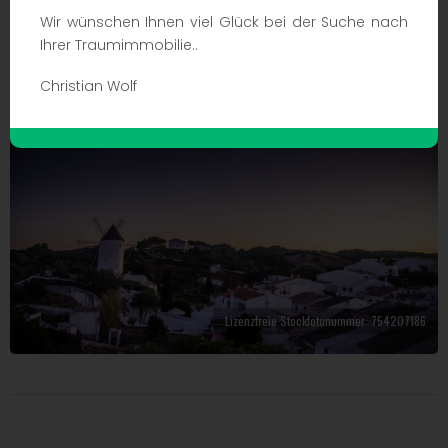
Wenn Sie nach Immobilien in Es Mercadal suchen,
klicken
Sie
Wir wünschen Ihnen viel Glück bei der Suche nach
bitte hier !!!
Ihrer Traumimmobilie..
Christian Wolf
Lizenzfreie Stockfotonummer: 754207186