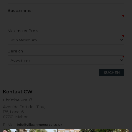
Badezimmer
Maximaler Preis
Bereich
Kontakt CW
Christine Preuß
Avenida Fort de l 'Eau,
175, Local 6
07701, Mahon
E- Mail: