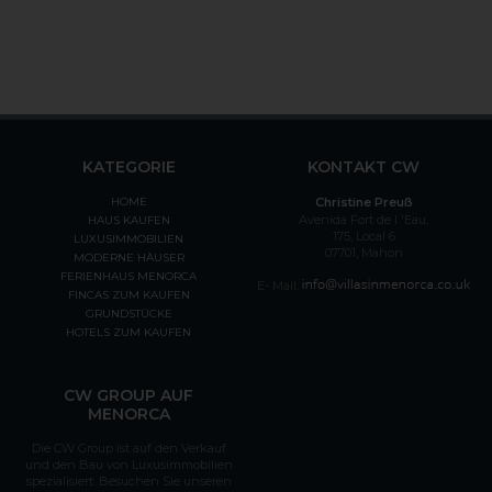
KATEGORIE
KONTAKT CW
HOME
Christine Preuß
Avenida Fort de l 'Eau,
HAUS KAUFEN
175, Local 6
LUXUSIMMOBILIEN
07701, Mahon
MODERNE HÄUSER
FERIENHAUS MENORCA
E- Mail:
FINCAS ZUM KAUFEN
GRUNDSTÜCKE
HOTELS ZUM KAUFEN
CW GROUP AUF
MENORCA
Die CW Group ist auf den Verkauf
und den Bau von Luxusimmobilien
spezialisiert. Besuchen Sie unseren