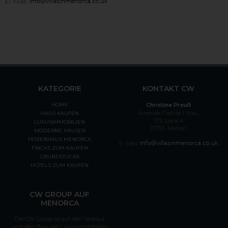
E- Mail:
KATEGORIE
KONTAKT CW
HOME
Christine Preuß
Avenida Fort de l 'Eau,
HAUS KAUFEN
175, Local 6
LUXUSIMMOBILIEN
07701, Mahon
MODERNE HÄUSER
FERIENHAUS MENORCA
E- Mail:
FINCAS ZUM KAUFEN
GRUNDSTÜCKE
HOTELS ZUM KAUFEN
CW GROUP AUF
MENORCA
Die CW Group ist auf den Verkauf
und den Bau von Luxusimmobilien